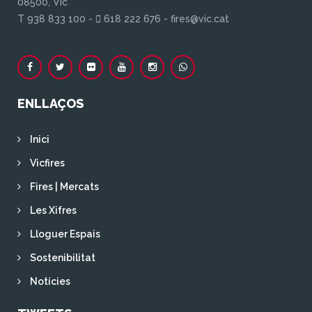
08500, Vic
T 938 833 100 -
618 222 676 - fires@vic.cat
ENLLAÇOS
Inici
Vicfires
Fires | Mercats
Les Xifres
Lloguer Espais
Sostenibilitat
Notícies