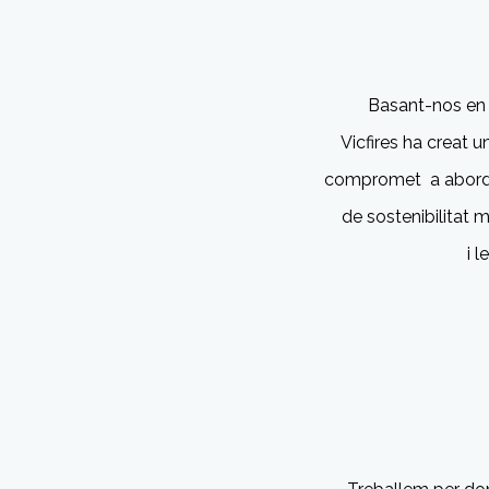
Basant-nos en 
Vicfires
ha creat u
compromet
a abord
de sostenibilitat
m
i l