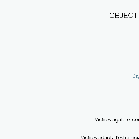
OBJECT
im
Vicfires agafa el c
Vicfires adapta
l'estratèg