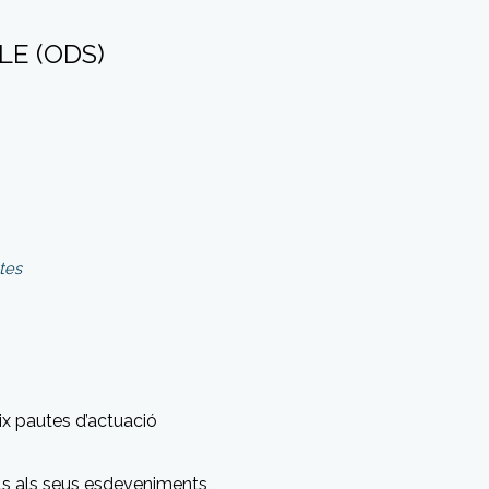
E (ODS)
tes
ix pautes d’actuació
ols als seus esdeveniments,