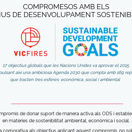
COMPROMESOS AMB ELS
IUS DE DESENVOLUPAMENT SOSTENIBL
17 objectius globals que les Nacions Unides va aprovar el 2015,
pulsant així una ambiciosa Agenda 2030 que compta amb 169 rep
que tracten tres esferes: econòmica, social i ambiental
ompromís de donar suport de manera activa als ODS i estable
en matèries de sostenibilitat ambiental, econòmica i social.
ia corporativa als objectius aplicant aquest compromís, no s