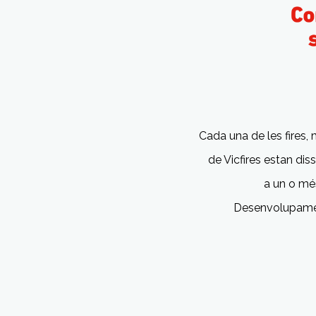
Cada una de les fires,
de Vicfires estan di
a
un o mé
Desenvolupam