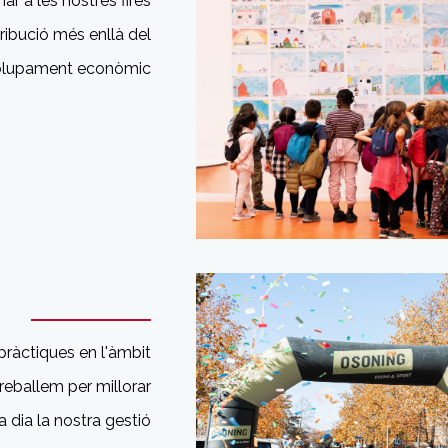
r a les nostres fires
ribució més enllà del
olupament
econòmic
pràctiques en l'àmbit
 treballem per millorar
a dia la
nostra gestió