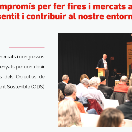
 mercats i congressos
ssenyats
per contribuir
s dels Objectius
de
ent
Sostenible
(ODS)