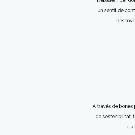
Treballem per dona
un sentit de
cont
desenv
A través de bones 
de
sostenibilitat,
dia 